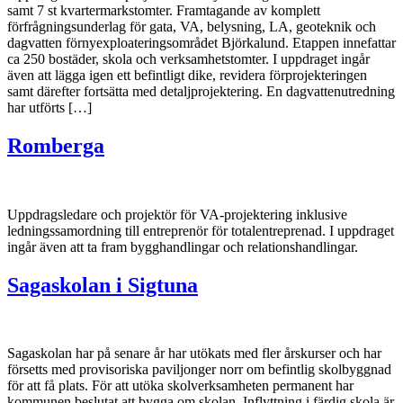
samt 7 st kvartermarkstomter. Framtagande av komplett
förfrågningsunderlag för gata, VA, belysning, LA, geoteknik och
dagvatten förnyexploateringsområdet Björkalund. Etappen innefattar
ca 250 bostäder, skola och verksamhetstomter. I uppdraget ingår
även att lägga igen ett befintligt dike, revidera förprojekteringen
samt därefter fortsätta med detaljprojektering. En dagvattenutredning
har utförts […]
Romberga
Uppdragsledare och projektör för VA-projektering inklusive
ledningssamordning till entreprenör för totalentreprenad. I uppdraget
ingår även att ta fram bygghandlingar och relationshandlingar.
Sagaskolan i Sigtuna
Sagaskolan har på senare år har utökats med fler årskurser och har
försetts med provisoriska paviljonger norr om befintlig skolbyggnad
för att få plats. För att utöka skolverksamheten permanent har
kommunen beslutat att bygga om skolan. Inflyttning i färdig skola är