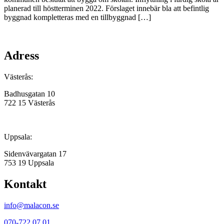
planerad till höstterminen 2022. Förslaget innebär bla att befintlig
byggnad kompletteras med en tillbyggnad […]
Adress
Västerås:
Badhusgatan 10
722 15 Västerås
Uppsala:
Sidenvävargatan 17
753 19 Uppsala
Kontakt
info@malacon.se
070-722 07 01