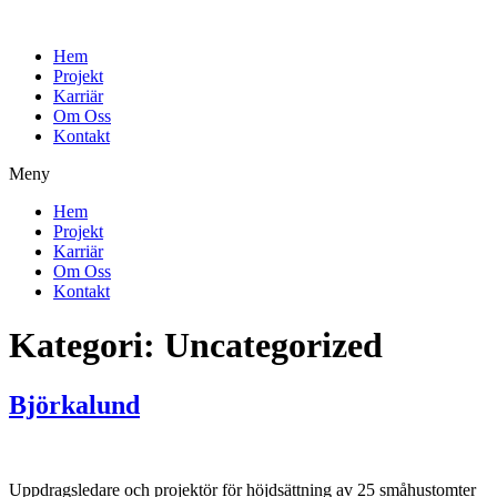
Hem
Projekt
Karriär
Om Oss
Kontakt
Meny
Hem
Projekt
Karriär
Om Oss
Kontakt
Kategori:
Uncategorized
Björkalund
Uppdragsledare och projektör för höjdsättning av 25 småhustomter